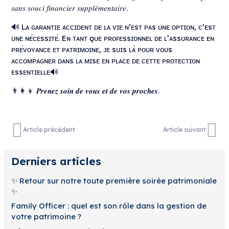
𝑠𝑎𝑛𝑠 𝑠𝑜𝑢𝑐𝑖 𝑓𝑖𝑛𝑎𝑛𝑐𝑖𝑒𝑟 𝑠𝑢𝑝𝑝𝑙𝑒́𝑚𝑒𝑛𝑡𝑎𝑖𝑟𝑒.
🔊 Lᴀ ɢᴀʀᴀɴᴛɪᴇ ᴀᴄᴄɪᴅᴇɴᴛ ᴅᴇ ʟᴀ ᴠɪᴇ ɴ’ᴇsᴛ ᴘᴀs ᴜɴᴇ ᴏᴘᴛɪᴏɴ, ᴄ’ᴇsᴛ
ᴜɴᴇ ɴᴇ́ᴄᴇssɪᴛᴇ́. Eɴ ᴛᴀɴᴛ ǫᴜᴇ ᴘʀᴏꜰᴇssɪᴏɴɴᴇʟ ᴅᴇ ʟ’ᴀssᴜʀᴀɴᴄᴇ ᴇɴ
ᴘʀᴇ́ᴠᴏʏᴀɴᴄᴇ ᴇᴛ ᴘᴀᴛʀɪᴍᴏɪɴᴇ, ᴊᴇ sᴜɪs ʟᴀ̀ ᴘᴏᴜʀ ᴠᴏᴜs
ᴀᴄᴄᴏᴍᴘᴀɢɴᴇʀ ᴅᴀɴs ʟᴀ ᴍɪsᴇ ᴇɴ ᴘʟᴀᴄᴇ ᴅᴇ ᴄᴇᴛᴛᴇ ᴘʀᴏᴛᴇᴄᴛɪᴏɴ
ᴇssᴇɴᴛɪᴇʟʟᴇ🔊
👨‍👩‍👦 𝑷𝒓𝒆𝒏𝒆𝒛 𝒔𝒐𝒊𝒏 𝒅𝒆 𝒗𝒐𝒖𝒔 𝒆𝒕 𝒅𝒆 𝒗𝒐𝒔 𝒑𝒓𝒐𝒄𝒉𝒆𝒔.
Article précédent
Article suivant
Derniers articles
✨ Retour sur notre toute première soirée patrimoniale
✨
Family Officer : quel est son rôle dans la gestion de
votre patrimoine ?