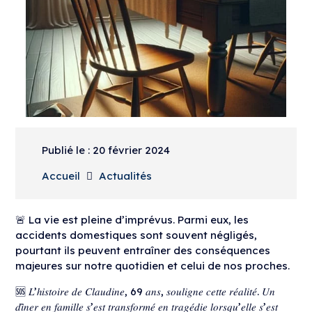
Publié le :
20 février 2024
Accueil
Actualités
🚨 La vie est pleine d’imprévus. Parmi eux, les
accidents domestiques sont souvent négligés,
pourtant ils peuvent entraîner des conséquences
majeures sur notre quotidien et celui de nos proches.
🆘 𝐿’ℎ𝑖𝑠𝑡𝑜𝑖𝑟𝑒 𝑑𝑒 𝐶𝑙𝑎𝑢𝑑𝑖𝑛𝑒, 69 𝑎𝑛𝑠, 𝑠𝑜𝑢𝑙𝑖𝑔𝑛𝑒 𝑐𝑒𝑡𝑡𝑒 𝑟𝑒́𝑎𝑙𝑖𝑡𝑒́. 𝑈𝑛
𝑑𝑖̂𝑛𝑒𝑟 𝑒𝑛 𝑓𝑎𝑚𝑖𝑙𝑙𝑒 𝑠’𝑒𝑠𝑡 𝑡𝑟𝑎𝑛𝑠𝑓𝑜𝑟𝑚𝑒́ 𝑒𝑛 𝑡𝑟𝑎𝑔𝑒́𝑑𝑖𝑒 𝑙𝑜𝑟𝑠𝑞𝑢’𝑒𝑙𝑙𝑒 𝑠’𝑒𝑠𝑡