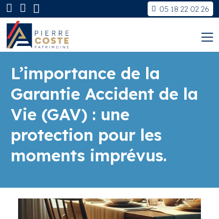
05 18 22 02 26
L’importance de la
Garantie Accident de la
Vie (GAV) : une
protection pour les
moments imprévus.