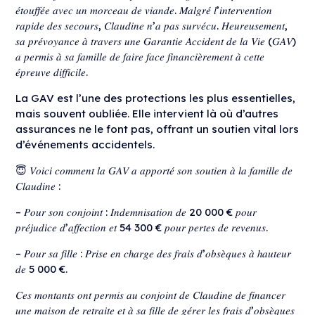
𝑒́𝑡𝑜𝑢𝑓𝑓𝑒́𝑒 𝑎𝑣𝑒𝑐 𝑢𝑛 𝑚𝑜𝑟𝑐𝑒𝑎𝑢 𝑑𝑒 𝑣𝑖𝑎𝑛𝑑𝑒. 𝑀𝑎𝑙𝑔𝑟𝑒́ 𝑙’𝑖𝑛𝑡𝑒𝑟𝑣𝑒𝑛𝑡𝑖𝑜𝑛
𝑟𝑎𝑝𝑖𝑑𝑒 𝑑𝑒𝑠 𝑠𝑒𝑐𝑜𝑢𝑟𝑠, 𝐶𝑙𝑎𝑢𝑑𝑖𝑛𝑒 𝑛’𝑎 𝑝𝑎𝑠 𝑠𝑢𝑟𝑣𝑒́𝑐𝑢. 𝐻𝑒𝑢𝑟𝑒𝑢𝑠𝑒𝑚𝑒𝑛𝑡,
𝑠𝑎 𝑝𝑟𝑒́𝑣𝑜𝑦𝑎𝑛𝑐𝑒 𝑎̀ 𝑡𝑟𝑎𝑣𝑒𝑟𝑠 𝑢𝑛𝑒 𝐺𝑎𝑟𝑎𝑛𝑡𝑖𝑒 𝐴𝑐𝑐𝑖𝑑𝑒𝑛𝑡 𝑑𝑒 𝑙𝑎 𝑉𝑖𝑒 (𝐺𝐴𝑉)
𝑎 𝑝𝑒𝑟𝑚𝑖𝑠 𝑎̀ 𝑠𝑎 𝑓𝑎𝑚𝑖𝑙𝑙𝑒 𝑑𝑒 𝑓𝑎𝑖𝑟𝑒 𝑓𝑎𝑐𝑒 𝑓𝑖𝑛𝑎𝑛𝑐𝑖𝑒̀𝑟𝑒𝑚𝑒𝑛𝑡 𝑎̀ 𝑐𝑒𝑡𝑡𝑒
𝑒́𝑝𝑟𝑒𝑢𝑣𝑒 𝑑𝑖𝑓𝑓𝑖𝑐𝑖𝑙𝑒.
La GAV est l’une des protections les plus essentielles,
mais souvent oubliée. Elle intervient là où d’autres
assurances ne le font pas, offrant un soutien vital lors
d’événements accidentels.
😇 𝑉𝑜𝑖𝑐𝑖 𝑐𝑜𝑚𝑚𝑒𝑛𝑡 𝑙𝑎 𝐺𝐴𝑉 𝑎 𝑎𝑝𝑝𝑜𝑟𝑡𝑒́ 𝑠𝑜𝑛 𝑠𝑜𝑢𝑡𝑖𝑒𝑛 𝑎̀ 𝑙𝑎 𝑓𝑎𝑚𝑖𝑙𝑙𝑒 𝑑𝑒
𝐶𝑙𝑎𝑢𝑑𝑖𝑛𝑒 :
– 𝑃𝑜𝑢𝑟 𝑠𝑜𝑛 𝑐𝑜𝑛𝑗𝑜𝑖𝑛𝑡 : 𝐼𝑛𝑑𝑒𝑚𝑛𝑖𝑠𝑎𝑡𝑖𝑜𝑛 𝑑𝑒 20 000 € 𝑝𝑜𝑢𝑟
𝑝𝑟𝑒́𝑗𝑢𝑑𝑖𝑐𝑒 𝑑’𝑎𝑓𝑓𝑒𝑐𝑡𝑖𝑜𝑛 𝑒𝑡 54 300 € 𝑝𝑜𝑢𝑟 𝑝𝑒𝑟𝑡𝑒𝑠 𝑑𝑒 𝑟𝑒𝑣𝑒𝑛𝑢𝑠.
– 𝑃𝑜𝑢𝑟 𝑠𝑎 𝑓𝑖𝑙𝑙𝑒 : 𝑃𝑟𝑖𝑠𝑒 𝑒𝑛 𝑐ℎ𝑎𝑟𝑔𝑒 𝑑𝑒𝑠 𝑓𝑟𝑎𝑖𝑠 𝑑’𝑜𝑏𝑠𝑒̀𝑞𝑢𝑒𝑠 𝑎̀ ℎ𝑎𝑢𝑡𝑒𝑢𝑟
𝑑𝑒 5 000 €.
𝐶𝑒𝑠 𝑚𝑜𝑛𝑡𝑎𝑛𝑡𝑠 𝑜𝑛𝑡 𝑝𝑒𝑟𝑚𝑖𝑠 𝑎𝑢 𝑐𝑜𝑛𝑗𝑜𝑖𝑛𝑡 𝑑𝑒 𝐶𝑙𝑎𝑢𝑑𝑖𝑛𝑒 𝑑𝑒 𝑓𝑖𝑛𝑎𝑛𝑐𝑒𝑟
𝑢𝑛𝑒 𝑚𝑎𝑖𝑠𝑜𝑛 𝑑𝑒 𝑟𝑒𝑡𝑟𝑎𝑖𝑡𝑒 𝑒𝑡 𝑎̀ 𝑠𝑎 𝑓𝑖𝑙𝑙𝑒 𝑑𝑒 𝑔𝑒́𝑟𝑒𝑟 𝑙𝑒𝑠 𝑓𝑟𝑎𝑖𝑠 𝑑’𝑜𝑏𝑠𝑒̀𝑞𝑢𝑒𝑠