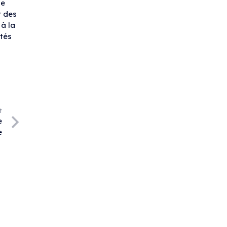
ue
t des
à la
ités
t
e
e