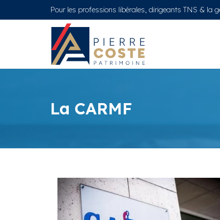
Pour les professions libérales, dirigeants TNS & la 
La CARMF